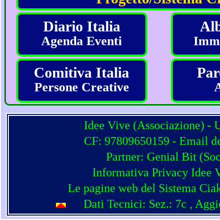
Diario Italia
Alb
Agenda Eventi
Imma
Comitiva Italia
Par
Persone Creative
Idee Vive (Associazione) - 
CF: 97809650159 - Email del
Partner:
Genial Bit
(
Soc
Informativa Privacy Idee 
Le pagine web del Sistema Ciak
Dati Tecnici: Sez.: 7c
, Agg